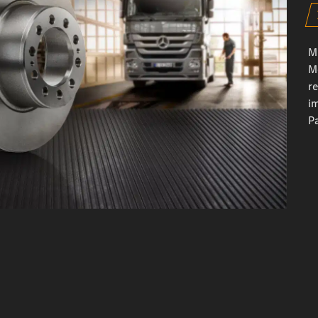
M
M
r
i
Pa