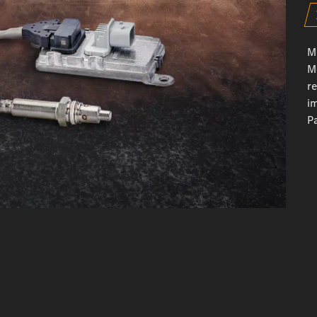
M
M
r
i
Pa