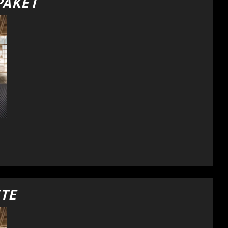
PAKET
ETE