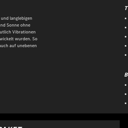
T
n und langlebigen
 und Sonne ohne
utlich Vibrationen
wickelt wurden. So
 auch auf unebenen
B