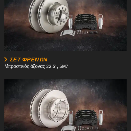
ΣΕΤ ΦΡΈΝΩΝ
Μπροστινός άξονας 22,5'', SM7