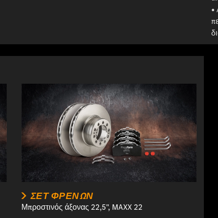
•
π
δ
ΣΕΤ ΦΡΈΝΩΝ
Μπροστινός άξονας 22,5", MAXX 22