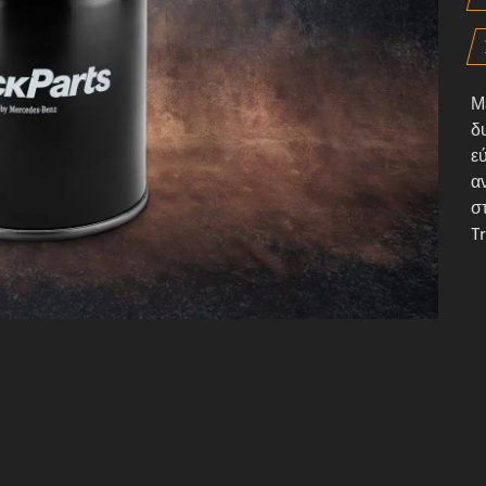
Μ
δ
ε
α
σ
Tr