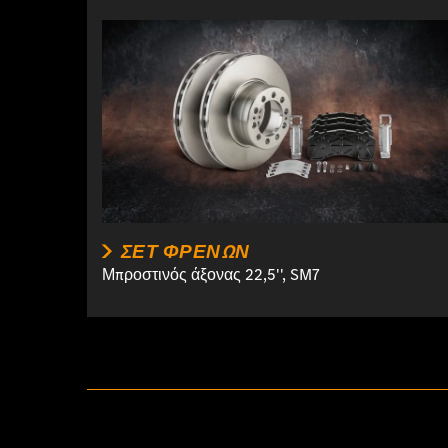
ΣΕΤ ΦΡΈΝΩΝ
Μπροστινός άξονας 22,5'', SM7