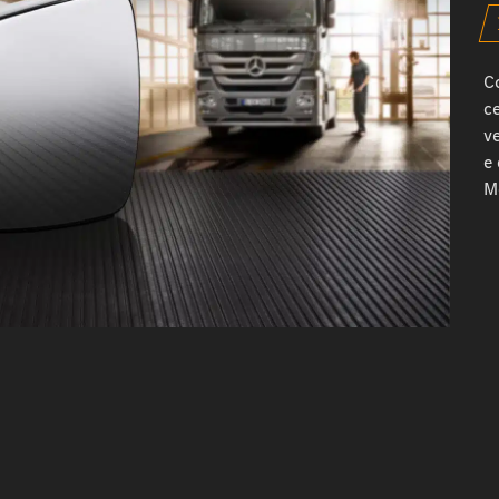
Co
c
ve
e 
M