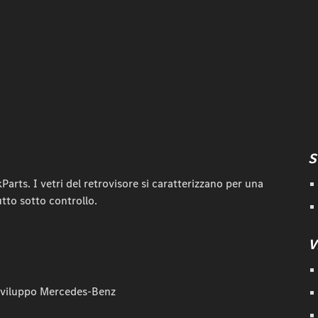
S
kParts. I vetri del retrovisore si caratterizzano per una
utto sotto controllo.
V
 Sviluppo Mercedes-Benz