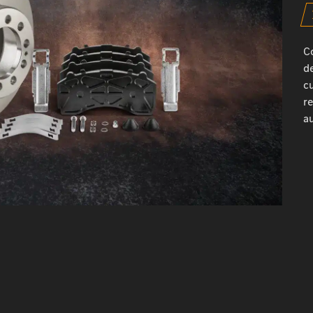
C
de
cu
re
a