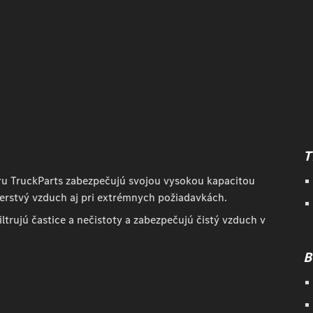
T
oru TruckParts zabezpečujú svojou vysokou kapacitou
čerstvý vzduch aj pri extrémnych požiadavkách.
iltrujú častice a nečistoty a zabezpečujú čistý vzduch v
B