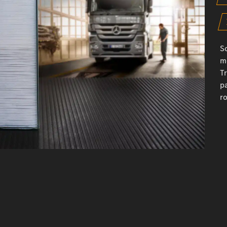
S
m
T
p
ro