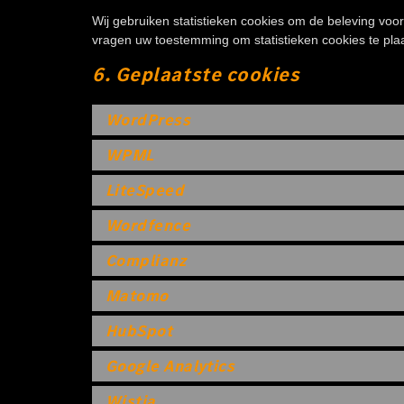
Wij gebruiken statistieken cookies om de beleving voor 
vragen uw toestemming om statistieken cookies te pla
6. Geplaatste cookies
WordPress
WPML
LiteSpeed
Wordfence
Complianz
Matomo
HubSpot
Google Analytics
Wistia