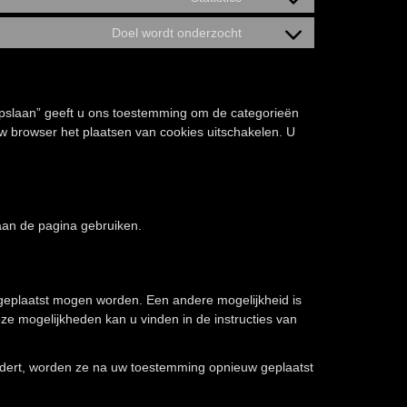
Consent
service
to
google-
Doel wordt onderzocht
Consent
service
analytics
to
wistia
service
diversen
 opslaan” geeft u ons toestemming om de categorieën
uw browser het plaatsen van cookies uitschakelen. U
aan de pagina gebruiken.
 geplaatst mogen worden. Een andere mogelijkheid is
eze mogelijkheden kan u vinden in de instructies van
rwijdert, worden ze na uw toestemming opnieuw geplaatst