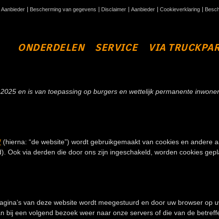
Aanbieder
Bescherming van gegevens
Disclaimer
Aanbieder
Cookieverklaring
Besch
ONDERDELEN
SERVICE
VIA TRUCKPA
RING
 mei 2025 en is van toepassing op burgers en wettelijk permanente inw
/
(hierna: “de website”) wordt gebruikgemaakt van cookies en andere aa
 Ook via derden die door ons zijn ingeschakeld, worden cookies gepla
pagina’s van deze website wordt meegestuurd en door uw browser op u
n bij een volgend bezoek weer naar onze servers of die van de betreff