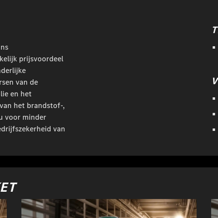
T
ons
kelijk prijsvoordeel
derlijke
V
rsen van de
ie en het
 van het brandstof-,
t u voor minder
edrijfszekerheid van
KET