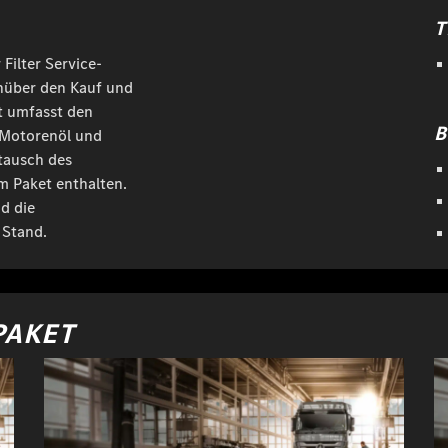
T
 Filter Service-
enüber den Kauf und
t umfasst den
B
 Motorenöl und
stausch des
em Paket enthalten.
d die
 Stand.
PAKET